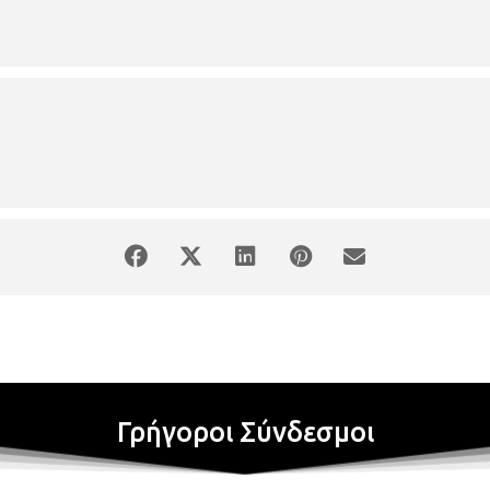
μένο συνεχές σύστημα ασυνήθιστων ικανοτήτων και απροσδόκητων 
μητρίου
α - Ορφέας Παπαδημητρίου
Δάφτσιος
ξένη Κουρτίδου Βλαχογιάννη
νταΐδου
ναστασία Τέη, Δήμητρα Καμπανταΐδου, Διώνη Καλαρέτου, Ελίνα Τσιο
α Κοσκινά και Ορφέας Παπαδημητρίου.
άσια Τσιαούση
Γρήγοροι Σύνδεσμοι
ητρα Καμπανταΐδου, Διώνη Καλαρέτου, Έλμα Βλαστοπούλου, Κώστας Δ