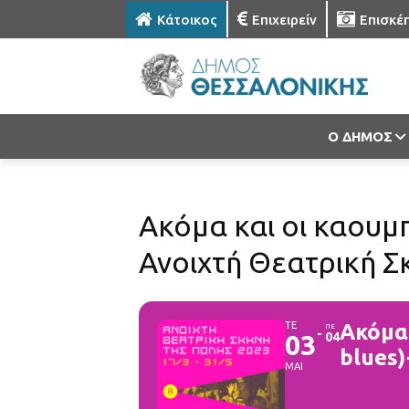
Κάτοικος
Επιχειρείν
Επισκέ
Ο ΔΗΜΟΣ
Ακόμα και οι καουμπ
Ανοιχτή Θεατρική Σ
ΤΕ
Ακόμα 
ΠΕ
03
04
blues)
ΜΑΙ