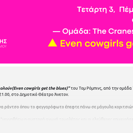
λούν(Even cowgirls get the blues)"
του
Τομ Ρόμπινς,
από την ομάδα "
 21.00, στο Δημοτικό Θέατρο Άνετον.
να ράντσο όπου το φεγγαρόφωτο έπεφτε πάνω σε μάγουλα κοριτσιών
ε "γεννηθήτω η αυστηρή αγωγή τουαλέτας και οι ελεύθερες επιχειρήσε
ες μελαγχολούν.
παμ στο τετράγωνο και μπαμ στον κύβο. Μπαμ σε όλα τα πρόσωπα και