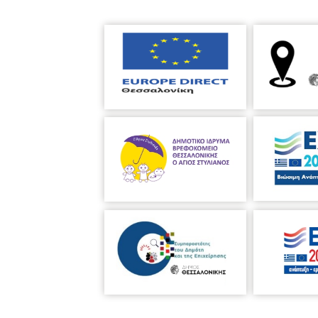
Λίγα λόγια για την ομάδα:
Η θεατρική ομάδα "The Cranes" συσ
είναι η πρώτη παράσταση της ομάδ
Τιμές εισιτηρίων:
Κανονικό 10 ευρώ
Μειωμένο 8 ευρώ
Διατίθενται και μέσω Viva