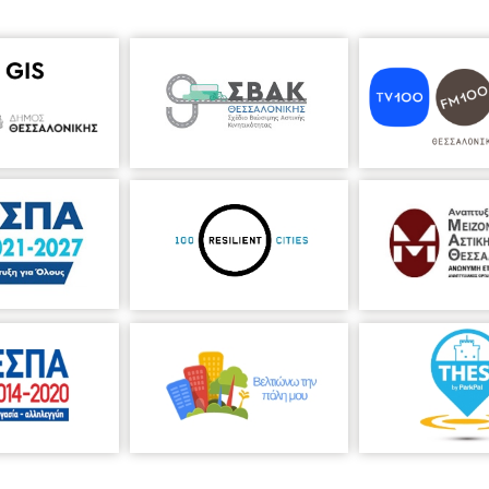
τάθηκε στο τμήμα Θεάτρου Α.Π.Θ τον Φεβρουάριο του 2022. Το "Ακόμ
ας και παρουσιάστηκε πρώτη φορά στο Θέατρο Κλειώ τον Σεπτέμβρη 