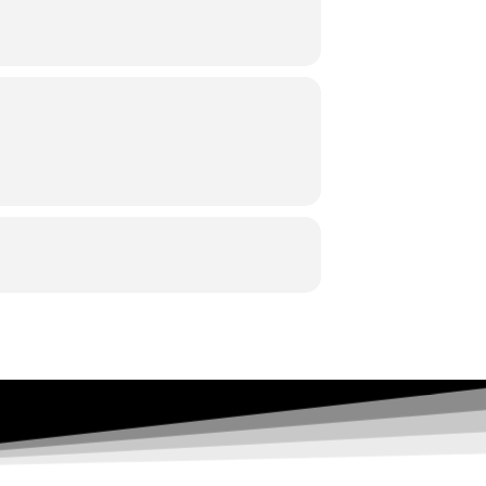
βίτσιων,
ωτοστόπ.
ρμπατζή, Έλμα Βλαστοπούλου, Κώστας
άφτσιος, Νικολέτα Λάππα, Χριστίνα