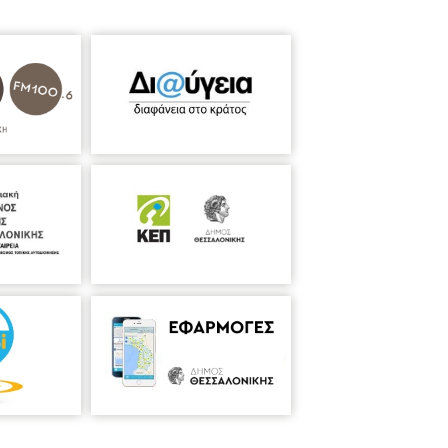
α και οι καουμπόισσες μελαγχολούν"
του 2022.