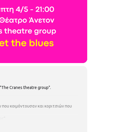
The Cranes theatre group".
 που κοιμόντουσαν και κοριτσιών που
ις".
 σε όλες τις εγκλίσεις.