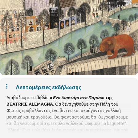
Λεπτομέρειες εκδήλωσης
Διαβάζουμε το βιβλίο
«
Ένα λιοντάρι στο Παρίσι
» της
BEATRICE ALEMAGNA.
Θα ξεναγηθούμε στην Πόλη του
Φωτός προβάλλοντας ένα βίντεο και ακούγοντας γαλλική
μουσική και τραγούδια. Θα φανταστούμε, θα ζωγραφίσουμε
και θα γευτούμε μία φετούλα γαλλικού ψωμιού “la baguette”.
Υλικά :
Ένα μολυβάκι, ξυλομπογιές και μαρκαδόρους . Με την
Αλεξάνδρα Βουλγαροπούλου
(καθηγήτρια γαλλικής