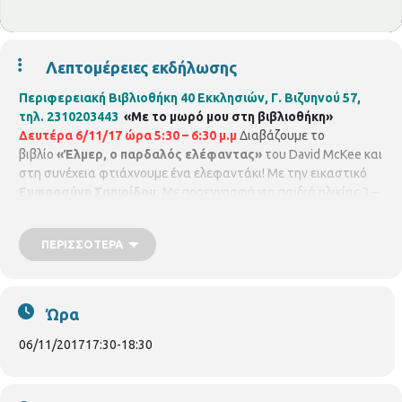
Λεπτομέρειες εκδήλωσης
Περιφερειακή Βιβλιοθήκη 40 Εκκλησιών
, Γ. Βιζυηνού 57,
τηλ. 2310203443
«Με το μωρό μου στη βιβλιοθήκη»
Δευτέρα 6/11/17 ώρα 5:30 – 6:30 μ.μ
Διαβάζουμε το
βιβλίο
«Έλμερ, ο παρδαλός ελέφαντας»
του David McKee και
στη συνέχεια φτιάχνουμε ένα ελεφαντάκι! Με την εικαστικό
Ευφροσύνη Σαπιρίδου.
Με προεγγραφή για παιδιά ηλικίας 3 –
5 ετών, μέχρι 8 παιδιά με τους γονείς τους.
ΠΕΡΙΣΣΌΤΕΡΑ
Ώρα
06/11/2017
17:30
-
18:30