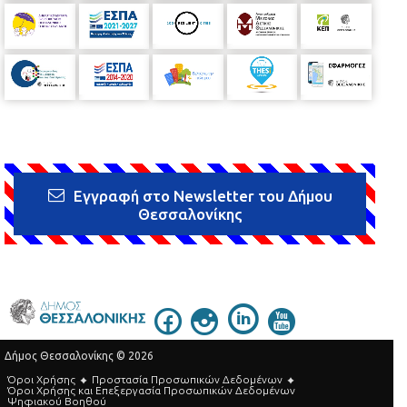
Εγγραφή στο Newsletter του Δήμου
Θεσσαλονίκης
Δήμος Θεσσαλονίκης © 2026
Όροι Χρήσης
Προστασία Προσωπικών Δεδομένων
Όροι Xρήσης και Eπεξεργασία Προσωπικών Δεδομένων
Ψηφιακού Βοηθού