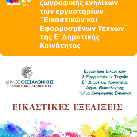
ζωγραφικής ενηλίκων
ΙΟΥΝ
των εργαστηρίων
¨Εικαστικών και
Εφαρμοσμένων Τεχνών¨
της Ε΄Δημοτικής
Κοινότητας