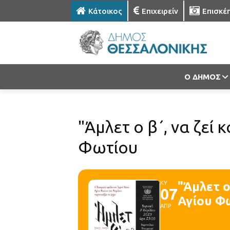
Κάτοικος
Επιχειρείν
Επισκέ
Ο ΔΗΜΟΣ
"Άμλετ ο β΄, να ζεί 
Φωτίου
ΚΥ
"Άμλετ ο
07
Αγίου Φ
ΑΠΡ