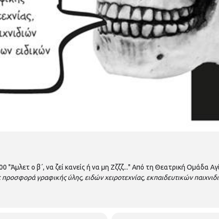
00 "Άμλετ ο β΄, να ζεί κανείς ή να μη Ζζζζ..." Από τη Θεατρική Ομάδα
 προσφορά γραφικής ύλης, ειδών χειροτεχνίας, εκπαιδευτικών παιχνιδι