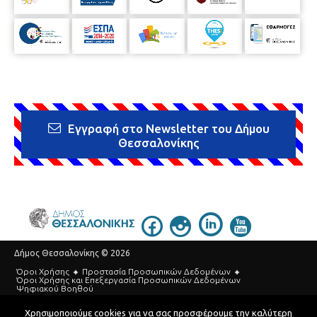
Εγγραφή στο Newsletter του Δήμου
Θεσσαλονίκης
Δήμος Θεσσαλονίκης © 2026
Όροι Χρήσης
Προστασία Προσωπικών Δεδομένων
Όροι Xρήσης και Eπεξεργασία Προσωπικών Δεδομένων
Ψηφιακού Βοηθού
Τηλεφωνικός Κατάλογος
Χρησιμοποιούμε cookies για να σας προσφέρουμε την καλύτερη