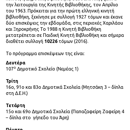
την λειτουργία της Κινητής Βιβλιοθήκης, τον Απρίλιο
του 1963. Πρόκειται για την πρώτη ελληνική κινητή
βιβλιοθήκη, ξεκίνησε με συλλογή 1927 τόμων και έκανε
δύο επισκέψεις την εβδομάδα, στις περιοχές Χαριλάου
και Ξηροκρήνης Το 1988 η Κινητή Βιβλιοθήκη
μετατρέπεται σε Παιδική Κινητή Βιβλιοθήκη και σήμερα
διαθέτει συλλογή
10226
τόμων (2016).
Το πρόγραμμα επισκέψεων της είναι:
Δευτέρα
ο
107
Δημοτικό Σχολείο (Νεμέας 1)
Τρίτη
16ο, 91ο και 83ο Δημοτικά Σχολεία (Μητσάκη 3 – δίπλα
στη Δ.Ε.Η.)
Τετάρτη
15ο και 69ο Δημοτικά Σχολεία (Παπαζαφείρη Ζαφείρη 4
– δίπλα στο γήπεδο του Άρη)
Πέμπτη