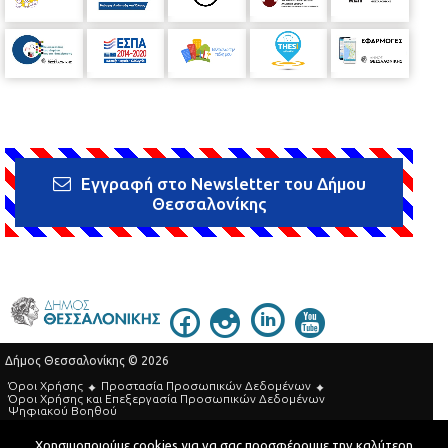
Εγγραφή στο Newsletter του Δήμου
Θεσσαλονίκης
Δήμος Θεσσαλονίκης © 2026
Όροι Χρήσης
Προστασία Προσωπικών Δεδομένων
Όροι Xρήσης και Eπεξεργασία Προσωπικών Δεδομένων
Ψηφιακού Βοηθού
Τηλεφωνικός Κατάλογος
Χρησιμοποιούμε cookies για να σας προσφέρουμε την καλύτερη