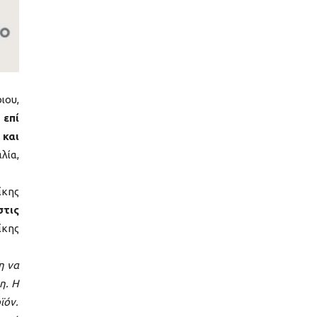
ιου,
 επί
 και
λία,
ίκης
στις
ίκης
η να
η. Η
ϊόν.