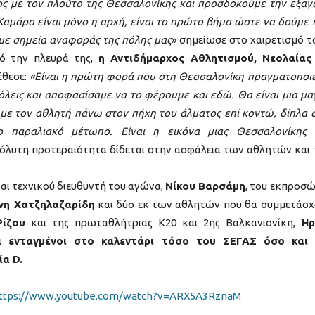
ς με τον πλούτο της Θεσσαλονίκης και προσδοκούμε την εξα
Καμάρα είναι μόνο η αρχή, είναι το πρώτο βήμα ώστε να δούμε 
ε σημεία αναφοράς της πόλης μας
» σημείωσε στο χαιρετισμό 
πό την πλευρά της,
η Αντιδήμαρχος Αθλητισμού, Νεολαίας
θεσε:
«Είναι η πρώτη φορά που στη Θεσσαλονίκη πραγματοποιε
όλεις και αποφασίσαμε να το φέρουμε και εδώ. Θα είναι μια μα
 με τον αθλητή πάνω στον πήχη του άλματος επί κοντώ, δίπλα 
ο παραλιακό μέτωπο. Είναι η εικόνα μιας Θεσσαλονίκης
πόλυτη προτεραιότητα δίδεται στην ασφάλεια των αθλητών και
ι τεχνικού διευθυντή του αγώνα,
Νίκου Βαρσάμη
, του εκπροσ
ννη Χατζηλαζαρίδη
και δύο εκ των αθλητών που θα συμμετάσχ
Ρίζου
και της πρωταθλήτριας Κ20 και 2ης Βαλκανιονίκη,
Ηρ
αι ενταγμένοι στο καλεντάρι τόσο του ΣΕΓΑΣ όσο και 
α D.
ttps://www.youtube.com/watch?v=ARX5A3RznaM