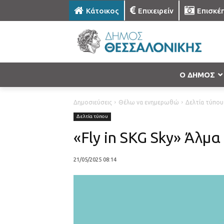
Κάτοικος
Επιχειρείν
Επισκέ
Ο ΔΗΜΟΣ
Δημοσιεύσεις
Θέλω να ενημερωθώ
Δελτία τύπου
Δελτία τύπου
«Fly in SKG Sky» Άλμ
21/05/2025 08:14