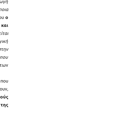
γωγή
ποια
του
ο
 και
ίται
γική
στην
 που
 των
ώπου
ουν,
ούς
της