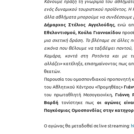
Κάνουμε πράξη τη γνωριμία του αθλήματο
ενός δυναμικού τουριστικού προϊόντος. Η 
άλλα αθλήματα μπορούμε να συνδέσουμε μ
Δήμαρχος Στέλιος Αγγελούδης
, ενώ α
Εθελοντισμού, Κούλα Γιαννακίδου
προσέ
μια σχετική δράση. Το βλέπαμε σε άλλες π
εικόνα που θέλουμε να ταξιδέψει παντού,
Καμάρα, κοντά στη Ροτόντα και με τ
αλλάζει»
κατέληξε, επισημαίνοντας πως α
θεατών.
Παρουσία του ομοσπονδιακού προπονητή κα
του Αθλητικού Κέντρου «Προμηθέας»
Γιά
του πρωταθλητή Μεσογειονίκη,
Γιάννη 
Βαρδή
τονίστηκε πως
οι αγώνες είν
Παγκόσμιας Ομοσπονδίας στην κατηγορί
Ο αγώνας θα μεταδοθεί σε live streaming:
h