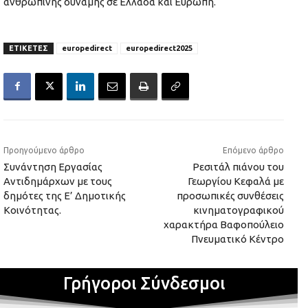
ανθρώπινης δύναμης σε Ελλάδα και Ευρώπη.
ΕΤΙΚΕΤΕΣ
europedirect
europedirect2025
Προηγούμενο άρθρο
Επόμενο άρθρο
Συνάντηση Εργασίας
Ρεσιτάλ πιάνου του
Αντιδημάρχων με τους
Γεωργίου Κεφαλά με
δημότες της Ε’ Δημοτικής
προσωπικές συνθέσεις
Κοινότητας.
κινηματογραφικού
χαρακτήρα Βαφοπούλειο
Πνευματικό Κέντρο
Γρήγοροι Σύνδεσμοι