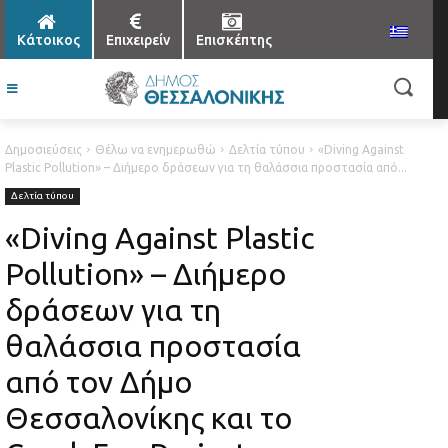
Κάτοικος
Επιχειρείν
Επισκέπτης
Δημοσιεύσεις
Θέλω να ενημερωθώ
Δελτία τύπου
«Diving Against
Plastic Pollution» – Διήμερο δράσεων για τη θαλάσσια προστασία από...
Δελτία τύπου
«Diving Against Plastic
Pollution» – Διήμερο
δράσεων για τη
θαλάσσια προστασία
από τον Δήμο
Θεσσαλονίκης και το