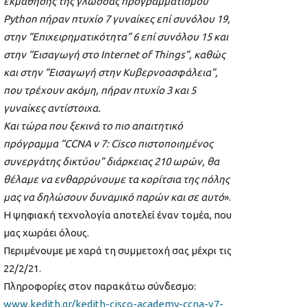
εκμάθησης της γλώσσας προγραμματισμού
Python πήραν πτυχίο 7 γυναίκες επί συνόλου 19,
στην “Επιχειρηματικότητα” 6 επί συνόλου 15 και
στην “Εισαγωγή στο Internet of Things”, καθώς
και στην “Εισαγωγή στην Κυβερνοασφάλεια”,
που τρέχουν ακόμη, πήραν πτυχίο 3 και 5
γυναίκες αντίστοιχα.
Και τώρα που ξεκινά το πιο απαιτητικό
πρόγραμμα “CCNA v 7: Cisco πιστοποιημένος
συνεργάτης δικτύου” διάρκειας 210 ωρών, θα
θέλαμε να ενθαρρύνουμε τα κορίτσια της πόλης
μας να δηλώσουν δυναμικό παρών και σε αυτό
».
H ψηφιακή τεχνολογία αποτελεί έναν τομέα, που
μας χωράει όλους.
Περιμένουμε με χαρά τη συμμετοχή σας μέχρι τις
22/2/21.
Πληροφορίες στον παρακάτω σύνδεσμο:
www.kedith.gr/kedith-cisco-academy-ccna-v7-