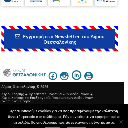
Εγγραφή στο Newsletter του Δήμου
Θεσσαλονίκης
Δήμος Θεσσαλονίκης © 2026
Όροι Χρήσης
Προστασία Προσωπικών Δεδομένων
Όροι Xρήσης και Eπεξεργασία Προσωπικών Δεδομένων
Ψηφιακού Βοηθού
Τηλεφωνικός Κατάλογος
Χρησιμοποιούμε cookies για να σας προσφέρουμε την καλύτερη
δυνατή εμπειρία στη σελίδα μας. Εάν συνεχίσετε να χρησιμοποιείτε
Developed by
MyCompany Projects
τη σελίδα, θα υποθέσουμε πως είστε ικανοποιημένοι με αυτό.