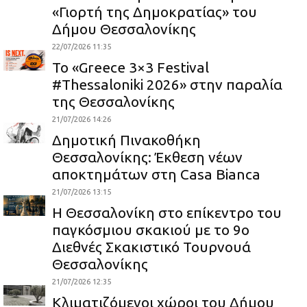
«Γιορτή της Δημοκρατίας» του
Δήμου Θεσσαλονίκης
22/07/2026 11:35
Το «Greece 3×3 Festival
#Thessaloniki 2026» στην παραλία
της Θεσσαλονίκης
21/07/2026 14:26
Δημοτική Πινακοθήκη
Θεσσαλονίκης: Έκθεση νέων
αποκτημάτων στη Casa Bianca
21/07/2026 13:15
Η Θεσσαλονίκη στο επίκεντρο του
παγκόσμιου σκακιού με το 9ο
Διεθνές Σκακιστικό Τουρνουά
Θεσσαλονίκης
21/07/2026 12:35
Κλιματιζόμενοι χώροι του Δήμου