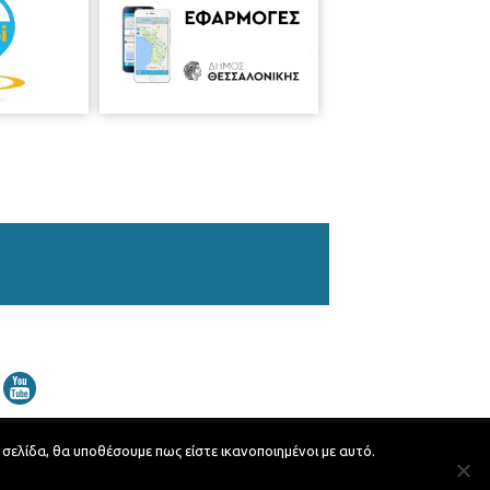
 σελίδα, θα υποθέσουμε πως είστε ικανοποιημένοι με αυτό.
Developed by
MyCompany Projects