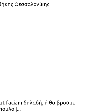
θήκης Θεσσαλονίκης
ut faciam δηλαδή, ή θα βρούμε
υλο |...