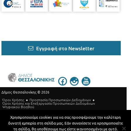
Εγγραφή στο Newsletter
Δήμος Θεσσαλονίκης © 2026
Όροι Χρήσης
Προστασία Προσωπικών Δεδομένων
Όροι Xρήσης και Eπεξεργασία Προσωπικών Δεδομένων
Ψηφιακού Βοηθού
Τηλεφωνικός Κατάλογος
Χρησιμοποιούμε cookies για να σας προσφέρουμε την καλύτερη
δυνατή εμπειρία στη σελίδα μας. Εάν συνεχίσετε να χρησιμοποιείτε
Developed by
MyCompany Projects
τη σελίδα, θα υποθέσουμε πως είστε ικανοποιημένοι με αυτό.