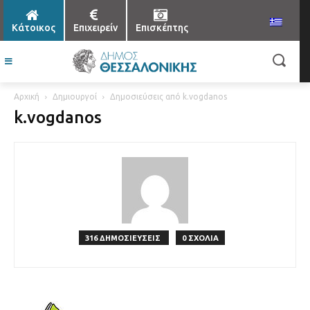
Κάτοικος
Επιχειρείν
Επισκέπτης
Αρχική
Δημιουργοί
Δημοσιεύσεις από k.vogdanos
k.vogdanos
316 ΔΗΜΟΣΙΕΥΣΕΙΣ
0 ΣΧΟΛΙΑ