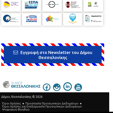
Εγγραφή στο Newsletter του Δήμου
Θεσσαλονίκης
Δήμος Θεσσαλονίκης © 2026
Όροι Χρήσης
Προστασία Προσωπικών Δεδομένων
Όροι Xρήσης και Eπεξεργασία Προσωπικών Δεδομένων
Ψηφιακού Βοηθού