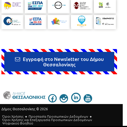
Εγγραφή στο Newsletter του Δήμου
Θεσσαλονίκης
Δήμος Θεσσαλονίκης © 2026
Όροι Χρήσης
Προστασία Προσωπικών Δεδομένων
Όροι Xρήσης και Eπεξεργασία Προσωπικών Δεδομένων
Ψηφιακού Βοηθού