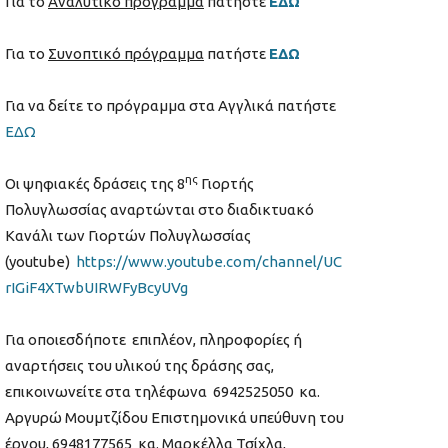
Για το
Αναλυτικό πρόγραμμα
πατήστε
ΕΔΩ
Για το
Συνοπτικό πρόγραμμα
πατήστε
ΕΔΩ
Για να δείτε το πρόγραμμα στα Αγγλικά πατήστε
ΕΔΩ
ης
Οι ψηφιακές δράσεις της 8
Γιορτής
Πολυγλωσσίας αναρτώνται στο διαδικτυακό
Κανάλι των Γιορτών Πολυγλωσσίας
(youtube)
https://www.youtube.com/channel/UC
rIGiF4XTwbUIRWFyBcyUVg
Για οποιεσδήποτε επιπλέον, πληροφορίες ή
αναρτήσεις του υλικού της δράσης σας,
επικοινωνείτε στα τηλέφωνα 6942525050 κα.
Αργυρώ Μουμτζίδου Επιστημονικά υπεύθυνη του
έργου, 6948177565 κα. Μαρκέλλα Τσίχλα,