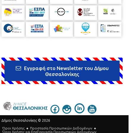
Εγγραφή στο Newsletter του Δήμου
Θεσσαλονίκης
Δήμος Θεσσαλονίκης © 2026
Όροι Χρήσης
Προστασία Προσωπικών Δεδομένων
Όροι Xρήσης και Eπεξεργασία Προσωπικών Δεδομένων