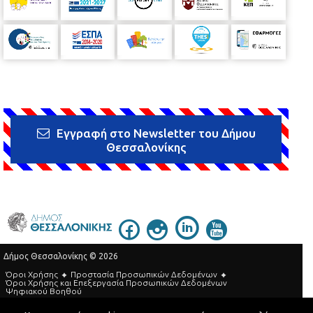
Εγγραφή στο Newsletter του Δήμου
Θεσσαλονίκης
Δήμος Θεσσαλονίκης © 2026
Όροι Χρήσης
Προστασία Προσωπικών Δεδομένων
Όροι Xρήσης και Eπεξεργασία Προσωπικών Δεδομένων
Ψηφιακού Βοηθού
Τηλεφωνικός Κατάλογος