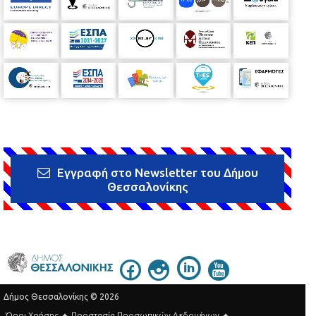
Εγγραφή στο Newsletter του Δήμου
Θεσσαλονίκης
Δήμος Θεσσαλονίκης © 2026
Όροι Χρήσης
Προστασία Προσωπικών Δεδομένων