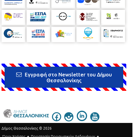
Εγγραφή στο Newsletter του Δήμου
Θεσσαλονίκης
Δήμος Θεσσαλονίκης © 2026
Όροι Χρήσης
Προστασία Προσωπικών Δεδομένων