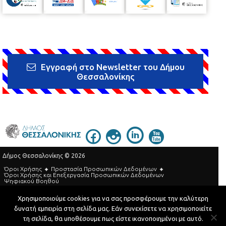
Εγγραφή στο Newsletter του Δήμου
Θεσσαλονίκης
Δήμος Θεσσαλονίκης © 2026
Όροι Χρήσης
Προστασία Προσωπικών Δεδομένων
Όροι Xρήσης και Eπεξεργασία Προσωπικών Δεδομένων
Ψηφιακού Βοηθού
Τηλεφωνικός Κατάλογος
Χρησιμοποιούμε cookies για να σας προσφέρουμε την καλύτερη
δυνατή εμπειρία στη σελίδα μας. Εάν συνεχίσετε να χρησιμοποιείτε
Developed by
MyCompany Projects
τη σελίδα, θα υποθέσουμε πως είστε ικανοποιημένοι με αυτό.