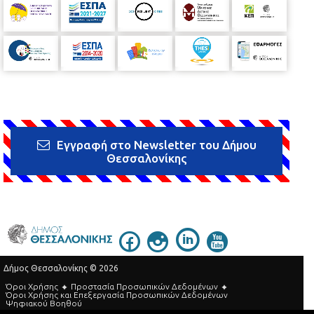
Εγγραφή στο Newsletter του Δήμου
Θεσσαλονίκης
Δήμος Θεσσαλονίκης © 2026
Όροι Χρήσης
Προστασία Προσωπικών Δεδομένων
Όροι Xρήσης και Eπεξεργασία Προσωπικών Δεδομένων
Ψηφιακού Βοηθού