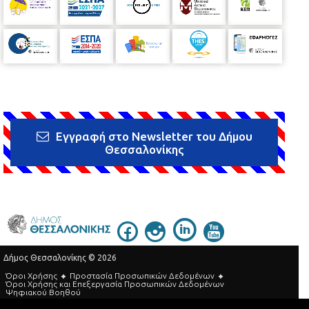
Εγγραφή στο Newsletter του Δήμου
Θεσσαλονίκης
Δήμος Θεσσαλονίκης © 2026
Όροι Χρήσης
Προστασία Προσωπικών Δεδομένων
Όροι Xρήσης και Eπεξεργασία Προσωπικών Δεδομένων
Ψηφιακού Βοηθού