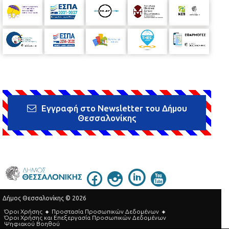
Εγγραφή στο Newsletter του Δήμου
Θεσσαλονίκης
Δήμος Θεσσαλονίκης © 2026
Όροι Χρήσης
Προστασία Προσωπικών Δεδομένων
Όροι Xρήσης και Eπεξεργασία Προσωπικών Δεδομένων
Ψηφιακού Βοηθού