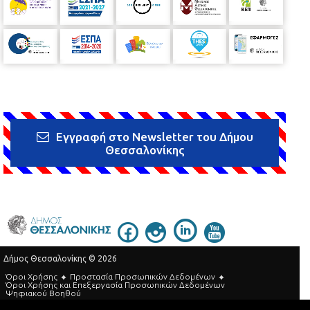
Εγγραφή στο Newsletter του Δήμου
Θεσσαλονίκης
Δήμος Θεσσαλονίκης © 2026
Όροι Χρήσης
Προστασία Προσωπικών Δεδομένων
Όροι Xρήσης και Eπεξεργασία Προσωπικών Δεδομένων
Ψηφιακού Βοηθού