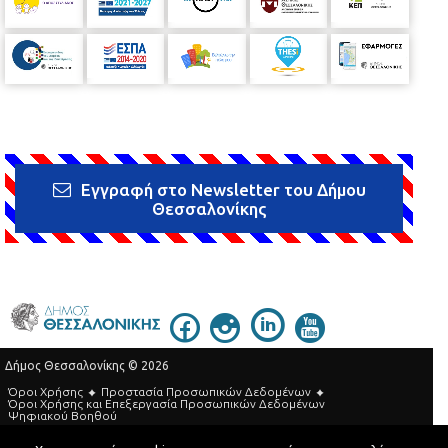
Εγγραφή στο Newsletter του Δήμου
Θεσσαλονίκης
Δήμος Θεσσαλονίκης © 2026
Όροι Χρήσης
Προστασία Προσωπικών Δεδομένων
Όροι Xρήσης και Eπεξεργασία Προσωπικών Δεδομένων
Ψηφιακού Βοηθού
Τηλεφωνικός Κατάλογος