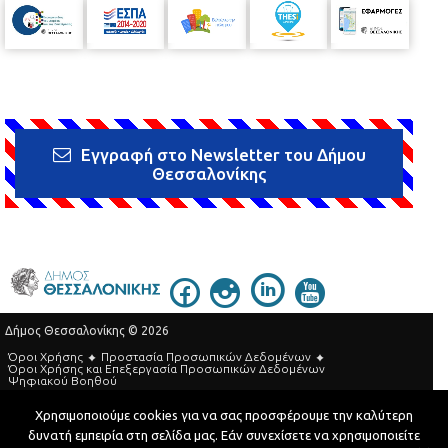
Εγγραφή στο Newsletter του Δήμου
Θεσσαλονίκης
Δήμος Θεσσαλονίκης © 2026
Όροι Χρήσης
Προστασία Προσωπικών Δεδομένων
Όροι Xρήσης και Eπεξεργασία Προσωπικών Δεδομένων
Ψηφιακού Βοηθού
Τηλεφωνικός Κατάλογος
Χρησιμοποιούμε cookies για να σας προσφέρουμε την καλύτερη
δυνατή εμπειρία στη σελίδα μας. Εάν συνεχίσετε να χρησιμοποιείτε
Developed by
MyCompany Projects