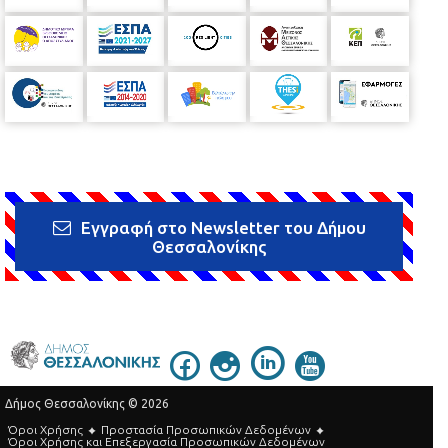
Εγγραφή στο Newsletter του Δήμου
Θεσσαλονίκης
Δήμος Θεσσαλονίκης © 2026
Όροι Χρήσης
Προστασία Προσωπικών Δεδομένων
Όροι Xρήσης και Eπεξεργασία Προσωπικών Δεδομένων