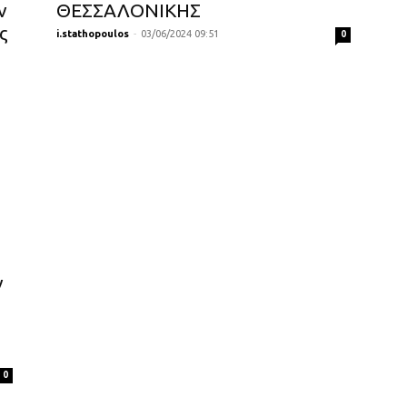
ν
ΘΕΣΣΑΛΟΝΙΚΗΣ
ς
i.stathopoulos
-
03/06/2024 09:51
0
ν
0