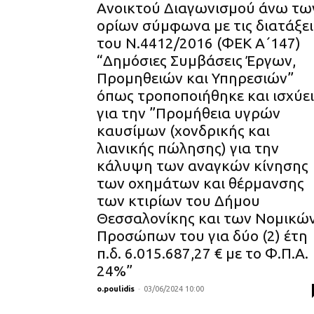
Ανοικτού Διαγωνισμού άνω τω
ορίων σύμφωνα με τις διατάξει
του Ν.4412/2016 (ΦΕΚ Α΄147)
“Δημόσιες Συμβάσεις Έργων,
Προμηθειών και Υπηρεσιών”
όπως τροποποιήθηκε και ισχύει
για την ”Προμήθεια υγρών
καυσίμων (χονδρικής και
λιανικής πώλησης) για την
κάλυψη των αναγκών κίνησης
των οχημάτων και θέρμανσης
των κτιρίων του Δήμου
Θεσσαλονίκης και των Νομικώ
Προσώπων του για δύο (2) έτη
π.δ. 6.015.687,27 € με το Φ.Π.Α.
24%”
o.poulidis
-
03/06/2024 10:00