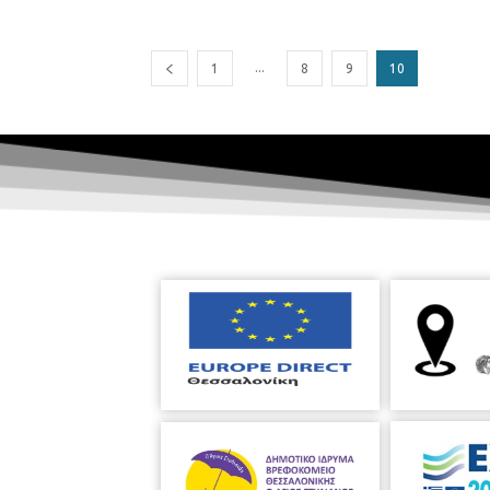
...
1
8
9
10