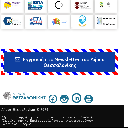
Εγγραφή στο Newsletter του Δήμου
Θεσσαλονίκης
Δήμος Θεσσαλονίκης © 2026
Όροι Χρήσης
Προστασία Προσωπικών Δεδομένων
Όροι Xρήσης και Eπεξεργασία Προσωπικών Δεδομένων
Ψηφιακού Βοηθού