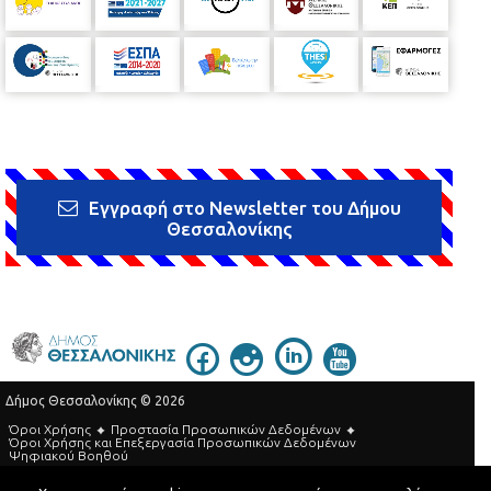
Εγγραφή στο Newsletter του Δήμου
Θεσσαλονίκης
Δήμος Θεσσαλονίκης © 2026
Όροι Χρήσης
Προστασία Προσωπικών Δεδομένων
Όροι Xρήσης και Eπεξεργασία Προσωπικών Δεδομένων
Ψηφιακού Βοηθού
Τηλεφωνικός Κατάλογος