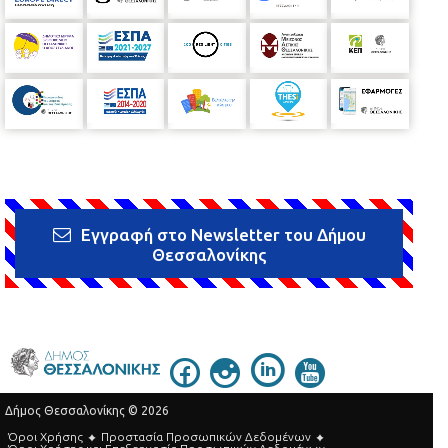
Εγγραφή στο Newsletter του Δήμου
Θεσσαλονίκης
Δήμος Θεσσαλονίκης © 2026
Όροι Χρήσης
Προστασία Προσωπικών Δεδομένων