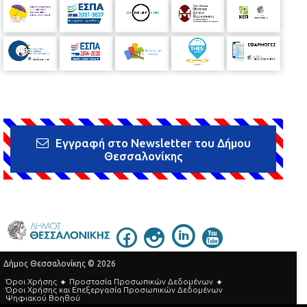
Εγγραφή στο Newsletter του Δήμου
Θεσσαλονίκης
Δήμος Θεσσαλονίκης © 2026
Όροι Χρήσης
Προστασία Προσωπικών Δεδομένων
Όροι Xρήσης και Eπεξεργασία Προσωπικών Δεδομένων
Ψηφιακού Βοηθού