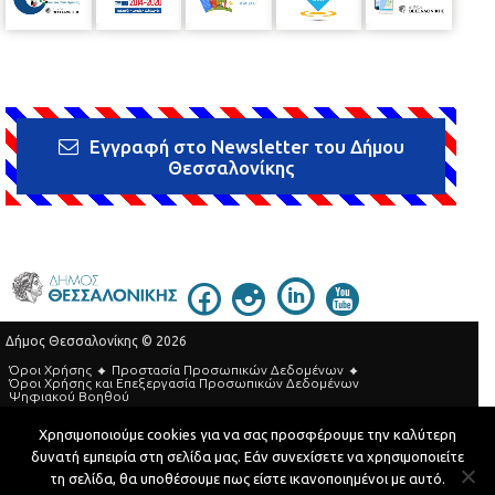
Εγγραφή στο Newsletter του Δήμου
Θεσσαλονίκης
Δήμος Θεσσαλονίκης © 2026
Όροι Χρήσης
Προστασία Προσωπικών Δεδομένων
Όροι Xρήσης και Eπεξεργασία Προσωπικών Δεδομένων
Ψηφιακού Βοηθού
Τηλεφωνικός Κατάλογος
Χρησιμοποιούμε cookies για να σας προσφέρουμε την καλύτερη
δυνατή εμπειρία στη σελίδα μας. Εάν συνεχίσετε να χρησιμοποιείτε
Developed by
MyCompany Projects
τη σελίδα, θα υποθέσουμε πως είστε ικανοποιημένοι με αυτό.