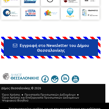
Εγγραφή στο Newsletter του Δήμου
Θεσσαλονίκης
Δήμος Θεσσαλονίκης © 2026
Όροι Χρήσης
Προστασία Προσωπικών Δεδομένων
Όροι Xρήσης και Eπεξεργασία Προσωπικών Δεδομένων
Ψηφιακού Βοηθού
Τηλεφωνικός Κατάλογος
Χρησιμοποιούμε cookies για να σας προσφέρουμε την καλύτερη