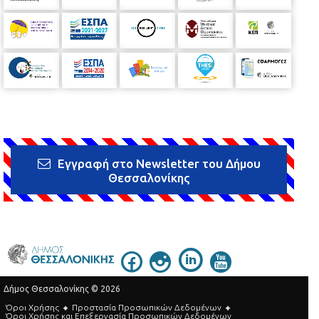
Εγγραφή στο Newsletter του Δήμου
Θεσσαλονίκης
Δήμος Θεσσαλονίκης © 2026
Όροι Χρήσης
Προστασία Προσωπικών Δεδομένων
Όροι Xρήσης και Eπεξεργασία Προσωπικών Δεδομένων