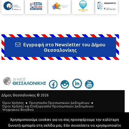
Εγγραφή στο Newsletter του Δήμου
Θεσσαλονίκης
Δήμος Θεσσαλονίκης © 2026
Όροι Χρήσης
Προστασία Προσωπικών Δεδομένων
Όροι Xρήσης και Eπεξεργασία Προσωπικών Δεδομένων
Ψηφιακού Βοηθού
Τηλεφωνικός Κατάλογος
Χρησιμοποιούμε cookies για να σας προσφέρουμε την καλύτερη
δυνατή εμπειρία στη σελίδα μας. Εάν συνεχίσετε να χρησιμοποιείτε
Developed by
MyCompany Projects