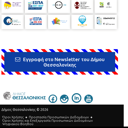
Εγγραφή στο Newsletter του Δήμου
Θεσσαλονίκης
Δήμος Θεσσαλονίκης © 2026
Όροι Χρήσης
Προστασία Προσωπικών Δεδομένων
Όροι Xρήσης και Eπεξεργασία Προσωπικών Δεδομένων
Ψηφιακού Βοηθού