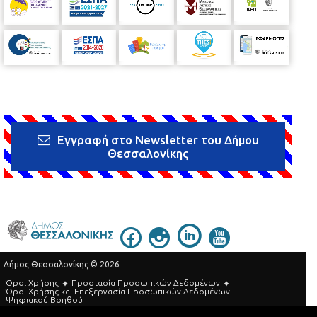
Εγγραφή στο Newsletter του Δήμου
Θεσσαλονίκης
Δήμος Θεσσαλονίκης © 2026
Όροι Χρήσης
Προστασία Προσωπικών Δεδομένων
Όροι Xρήσης και Eπεξεργασία Προσωπικών Δεδομένων
Ψηφιακού Βοηθού