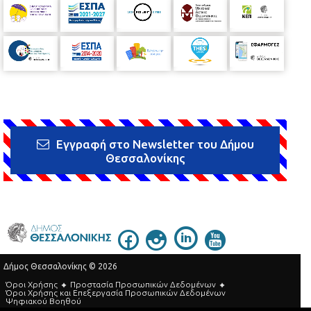
Εγγραφή στο Newsletter του Δήμου
Θεσσαλονίκης
Δήμος Θεσσαλονίκης © 2026
Όροι Χρήσης
Προστασία Προσωπικών Δεδομένων
Όροι Xρήσης και Eπεξεργασία Προσωπικών Δεδομένων
Ψηφιακού Βοηθού