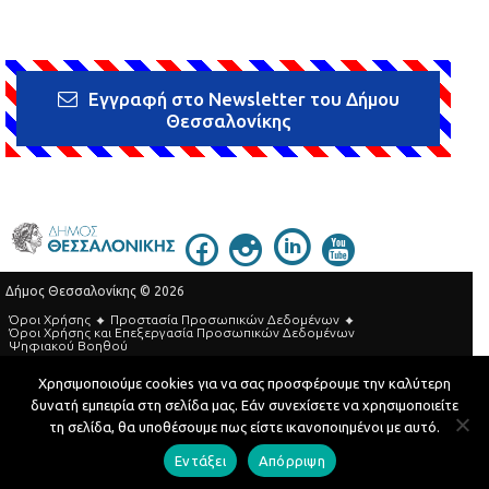
Εγγραφή στο Newsletter του Δήμου
Θεσσαλονίκης
Δήμος Θεσσαλονίκης © 2026
Όροι Χρήσης
Προστασία Προσωπικών Δεδομένων
Όροι Xρήσης και Eπεξεργασία Προσωπικών Δεδομένων
Ψηφιακού Βοηθού
Τηλεφωνικός Κατάλογος
Χρησιμοποιούμε cookies για να σας προσφέρουμε την καλύτερη
δυνατή εμπειρία στη σελίδα μας. Εάν συνεχίσετε να χρησιμοποιείτε
Developed by
MyCompany Projects
τη σελίδα, θα υποθέσουμε πως είστε ικανοποιημένοι με αυτό.
Εντάξει
Απόρριψη