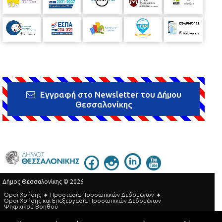
Εγγραφή στο Newsletter του Δήμου
Θεσσαλονίκης
Δήμος Θεσσαλονίκης © 2026
Όροι Χρήσης
Προστασία Προσωπικών Δεδομένων
Όροι Xρήσης και Eπεξεργασία Προσωπικών Δεδομένων
Ψηφιακού Βοηθού
Τηλεφωνικός Κατάλογος