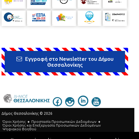
Εγγραφή στο Newsletter του Δήμου
Θεσσαλονίκης
Δήμος Θεσσαλονίκης © 2026
Όροι Χρήσης
Προστασία Προσωπικών Δεδομένων
Όροι Xρήσης και Eπεξεργασία Προσωπικών Δεδομένων
Ψηφιακού Βοηθού
Τηλεφωνικός Κατάλογος