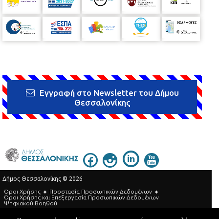
Εγγραφή στο Newsletter του Δήμου
Θεσσαλονίκης
Δήμος Θεσσαλονίκης © 2026
Όροι Χρήσης
Προστασία Προσωπικών Δεδομένων
Όροι Xρήσης και Eπεξεργασία Προσωπικών Δεδομένων
Ψηφιακού Βοηθού
Τηλεφωνικός Κατάλογος