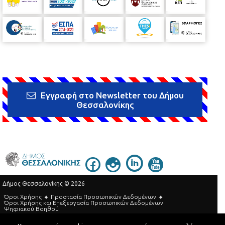
Εγγραφή στο Newsletter του Δήμου
Θεσσαλονίκης
Δήμος Θεσσαλονίκης © 2026
Όροι Χρήσης
Προστασία Προσωπικών Δεδομένων
Όροι Xρήσης και Eπεξεργασία Προσωπικών Δεδομένων
Ψηφιακού Βοηθού
Τηλεφωνικός Κατάλογος