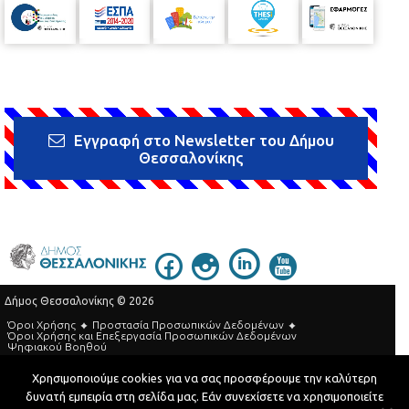
Εγγραφή στο Newsletter του Δήμου
Θεσσαλονίκης
Δήμος Θεσσαλονίκης © 2026
Όροι Χρήσης
Προστασία Προσωπικών Δεδομένων
Όροι Xρήσης και Eπεξεργασία Προσωπικών Δεδομένων
Ψηφιακού Βοηθού
Τηλεφωνικός Κατάλογος
Χρησιμοποιούμε cookies για να σας προσφέρουμε την καλύτερη
δυνατή εμπειρία στη σελίδα μας. Εάν συνεχίσετε να χρησιμοποιείτε
Developed by
MyCompany Projects