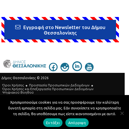
Εγγραφή στο Newsletter του Δήμου
Θεσσαλονίκης
Δήμος Θεσσαλονίκης © 2026
Όροι Χρήσης
Προστασία Προσωπικών Δεδομένων
Όροι Xρήσης και Eπεξεργασία Προσωπικών Δεδομένων
Ψηφιακού Βοηθού
Τηλεφωνικός Κατάλογος
Χρησιμοποιούμε cookies για να σας προσφέρουμε την καλύτερη
δυνατή εμπειρία στη σελίδα μας. Εάν συνεχίσετε να χρησιμοποιείτε
Developed by
MyCompany Projects
τη σελίδα, θα υποθέσουμε πως είστε ικανοποιημένοι με αυτό.
Εντάξει
Απόρριψη