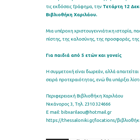
τις εκδόσεις Γράφημα, την
Τετάρτη 12 Δεκ
Βιβλιοθήκη Χαριλάου.
Μια υπέροχη χριστουγεννιάτικη ιστορία, πα
πίστης, της καλοσύνης, της προσφοράς, της
Για παιδιά από 5 ετών και γονείς
Η συμμετοχή είναι δωρεάν, αλλά απαιτείται 
σειρά προτεραιότητας, ενώ θα υπάρξει λί
Περιφερειακή Βιβλιοθήκη Χαριλάου
Νικάνορος 3, Τηλ. 2310 324666
E mail: bibxarilaou@hotmail.gr
https://thessaloniki.gr/locations/βιβλιοθή