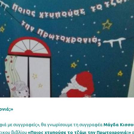
ονιά;»
φιά με συγγραφείς», θα γνωρίσουμε τη συγγραφέα
Μάγδα Κισσο
τικου βιβλίου
«Ποιος χτυπούσε το τζάμι την Πρωτοχρονιά;»
α